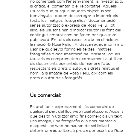
no comercials com l’ensenyament, la investigació,
la crítica, el comentari o el reportatge. Aquells
ususaris que busquin aquests objectius son
benvinguts i poden descarregar o imprimir els
texts, les imatges, fotografies i documentació
sense autorització expresa de Rosa Feliu. Tot i
això, els ususaris han d’indicar l’autor i la font del
contingut emprat com ho farien per qualsevol
publicació. En tots els casos la cita ha d’incloure
la meció ‘© Rosa Feliu’. Al descarregar, imprimir o
usar de qualsevol forma els textes, imatges,
fotografies o documentació del present lloc, els
ususaris es comprometen expresament a utilitzar
els documents esmentats de manera lícita,
respectant els drets d’autor, els drets relatius al
nom i a la imatge de Rosa Feliu, així com els
drets d’autor dels fotogràfs.
Ús comercial:
Es prohibeix expressament l’ús comercial de
qualsevol part del lloc web rosafeliu.com. Aquells
que desitgin utilitzar amb fins comercials un text,
una imatge, una fotografia o la documentació
d’aquest lloc web ho hauran de sol·licitar i
obtenir una autorització prècia per escrit de Rosa