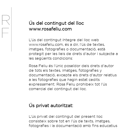
Ús del contingut del lloc
www.rosafeliu.com
L’ús del contingut íntegre del lloc web
www.rosafeliu.com, és a dir, l’ús de textes,
imatges, fotografies o documentació, està
protegit per les lleis de drets d’autor i subjecte a
les següents condicions:
Rosa Feliu és l’únic poseïdor dels drets d’autor
de tots els textes, imatges, fotografies y
documentació, excepte els drets d’autor relatius
a les fotografies que hagin estat cedits
expressament. Rosa Feliu prohibeix tot l’ús
comercial del contingut del lloc.
Ús privat autoritzat:
L’ús privat del contingut del present lloc
consisteix sobre tot en l’ús de texts, imatges,
fotografies i la documentació amb fins educatius